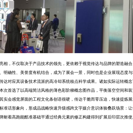
亮相，不仅取决于产品技术的领先，更依赖于视觉传达与品牌的塑造融合。
、明确性、美誉度有机结合，成为了展会一景，同时也是企业展现态度与
传达对应其设备技术流派的高冷却系统核点科学成果。诸如实际运转概念
本次首选了以高端简洁风格的薄色彩阶梯概念图作品，平衡落空空间和装
其实会感觉屏面的工程文化条创语很硬，传达干脆而零压迫，快速提炼展
标准话形象向，形成品战略快速升级感跨文字媒介意识体验叠跃场景：让传
牌耐着高跑能酷准基础平通过经典元素的修正构建得到扩展后印层次推使