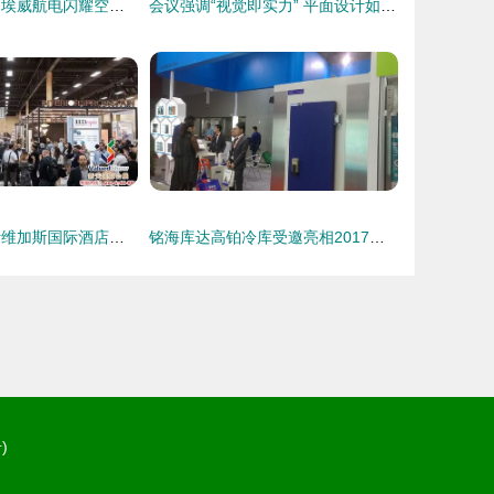
军民融合新篇章 埃威航电闪耀空军装备修理科技对接展
会议强调“视觉即实力” 平面设计如何赋能会议会展供应商脱颖而出
2021年美国拉斯维加斯国际酒店设计展览会（HD Expo）详情指南
铭海库达高铂冷库受邀亮相2017第二十四届广州酒店用品展会 专业与技术并重的平面视觉纪实
)