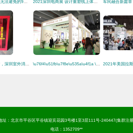
再优秀的设计师，也无法避免的9个平面设计错误
2021深圳电商展 设计重塑线上体验，引领数字视觉浪潮
定做社区微型消防站，深圳室外消防器材柜厂家助力会议会展服务安全升级
\u76f4\u51fb\u7f8e\u535a\u4f1a \u4e4b \u5929\u6d25\u5c1a\u7f8e\u84c4\u52bf\u53d1\u529b \uff1a\u529f\u6548\u841d\u58eb\u8349\u5360\u9886\u62a4\u80a4\u9ad8\u5730\uff0c\u4906\u80bf\u5e73\u9762\u8bbe\u8ba1\u5410\u840c
地址：北京市平谷区平谷镇迎宾花园3号楼1至3层111号-240447(集群注册
电话：1352709**