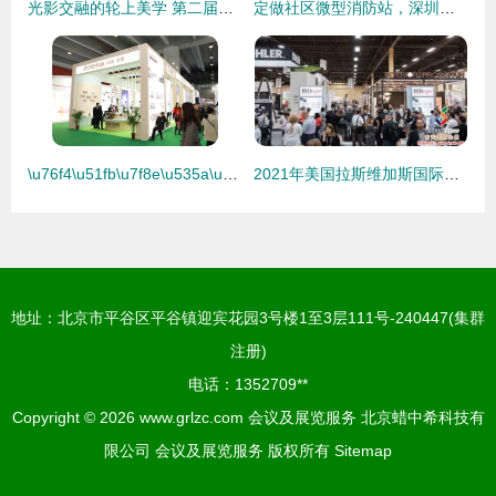
光影交融的轮上美学 第二届上海国际汽车灯具展览会平面设计解析
定做社区微型消防站，深圳室外消防器材柜厂家助力会议会展服务安全升级
\u76f4\u51fb\u7f8e\u535a\u4f1a \u4e4b \u5929\u6d25\u5c1a\u7f8e\u84c4\u52bf\u53d1\u529b \uff1a\u529f\u6548\u841d\u58eb\u8349\u5360\u9886\u62a4\u80a4\u9ad8\u5730\uff0c\u4906\u80bf\u5e73\u9762\u8bbe\u8ba1\u5410\u840c
2021年美国拉斯维加斯国际酒店设计展览会（HD Expo）详情指南
地址：北京市平谷区平谷镇迎宾花园3号楼1至3层111号-240447(集群
注册)
电话：1352709**
Copyright © 2026
www.grlzc.com
会议及展览服务
北京蜡中希科技有
限公司
会议及展览服务
版权所有
Sitemap